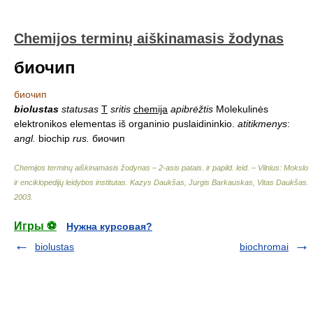
Chemijos terminų aiškinamasis žodynas
биочип
биочип
biolustas
statusas
T
sritis
chemija
apibrėžtis
Molekulinės
elektronikos elementas iš organinio puslaidininkio.
atitikmenys
:
angl.
biochip
rus.
биочип
Chemijos terminų aiškinamasis žodynas – 2-asis patais. ir papild. leid. – Vilnius: Mokslo
ir enciklopedijų leidybos institutas
.
Kazys Daukšas, Jurgis Barkauskas, Vitas Daukšas
.
2003
.
Игры ⚽
Нужна курсовая?
biolustas
biochromai