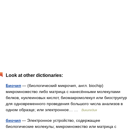
Look at other dictionaries:
Биочип
— (биологический микрочип, англ. biochip)
микромножество либо матрица с нанесёнными молекулами
белков, нуклеиновых кислот, биомакромолекул или биоструктур
для одновременного проведения большого числа анализов в
одном образце; или электронное… …
Википедия
биочип
— Электронное устройство, содержащее
биологические молекулы; микромножество или матрица с