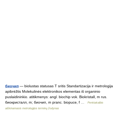
биочип
— biolustas statusas T sritis Standartizacija ir metrologija
apibrėžtis Molekulinės elektronikos elementas iš organinio
puslaidininkio. atitikmenys: angl. biochip vok. Biokristall, m rus.
биокристалл, m; биочип, m pranc. biopuce, f …
Penkiakalbis
aiškinamasis metrologijos terminų žodynas