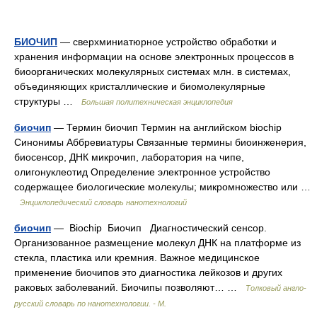
БИОЧИП
— сверхминиатюрное устройство обработки и
хранения информации на основе электронных процессов в
биоорганических молекулярных системах млн. в системах,
объединяющих кристаллические и биомолекулярные
структуры …
Большая политехническая энциклопедия
биочип
— Термин биочип Термин на английском biochip
Синонимы Аббревиатуры Связанные термины биоинженерия,
биосенсор, ДНК микрочип, лаборатория на чипе,
олигонуклеотид Определение электронное устройство
содержащее биологические молекулы; микромножество или …
Энциклопедический словарь нанотехнологий
биочип
— Biochip Биочип Диагностический сенсор.
Организованное размещение молекул ДНК на платформе из
стекла, пластика или кремния. Важное медицинское
применение биочипов это диагностика лейкозов и других
раковых заболеваний. Биочипы позволяют… …
Толковый англо-
русский словарь по нанотехнологии. - М.