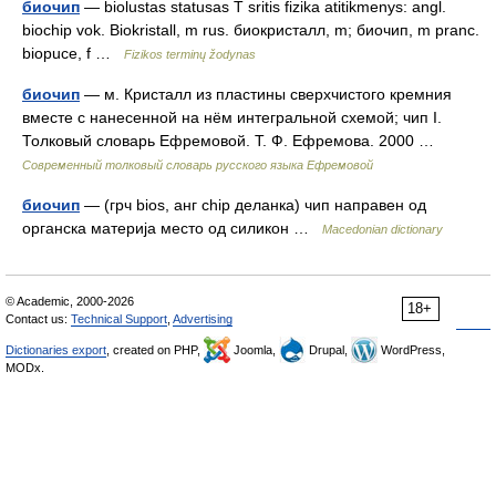
биочип
— biolustas statusas T sritis fizika atitikmenys: angl.
biochip vok. Biokristall, m rus. биокристалл, m; биочип, m pranc.
biopuce, f …
Fizikos terminų žodynas
биочип
— м. Кристалл из пластины сверхчистого кремния
вместе с нанесенной на нём интегральной схемой; чип I.
Толковый словарь Ефремовой. Т. Ф. Ефремова. 2000 …
Современный толковый словарь русского языка Ефремовой
биочип
— (грч bios, анг chip деланка) чип направен од
органска материја место од силикон …
Macedonian dictionary
© Academic, 2000-2026
18+
Contact us:
Technical Support
,
Advertising
Dictionaries export
, created on PHP,
Joomla,
Drupal,
WordPress,
MODx.